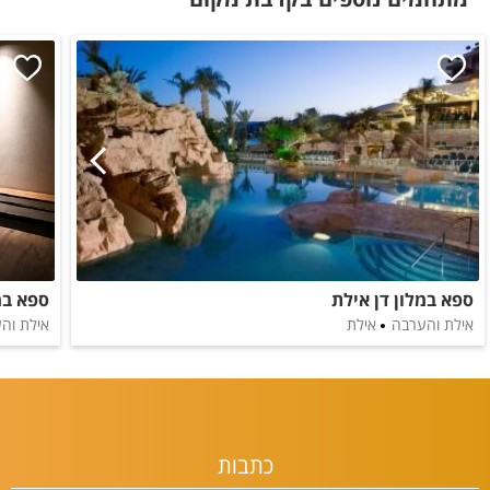
ספא במלון דן אילת
ספא במ
אילת והערבה
אילת
אילת וה
כתבות