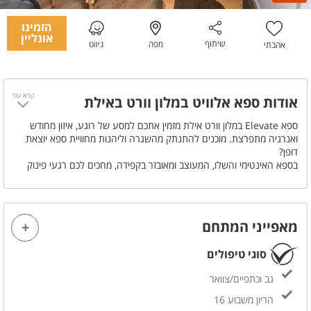
הזמינו
אונליין
שיתוף
מפה
ניווט
אהבתי
קרא עוד
אודות ספא אלוויט במלון וורט באילת
ספא Elevate במלון וורט אילת מזמין אתכם למסע של רוגע, איזון מחודש
ואנרגיה מתפרצת. מוכנים להתנתק מהשגרה וליהנות מחוויית ספא יוצאת
דופן?
בספא האינטימי והשלו, המעוצב ומאובזר בקפידה, מחכים לכם רגעי פינוק
בלתי נשכחים מרגע הגעתכם ועד לסיום הביקור. צוות הספא, מקצועי ומסור,
יעניק לכם יחס אישי, חם ונעים לאורך כל הדרך.
בחרו את הטיפולים המתאימים ביותר עבורכם מתוך תפריט מגוון ועשיר,
הכולל טיפולי גוף קלאסיים, טיפולי פילינג מטהרים וטיפולי יופי וקוסמטיקה.
מאפייני המתחם
הטיפולים מתבצעים בחדרים נעימים ומעוצבים, תוך הקפדה על פרטיות
מוחלטת. מוזיקה מרגיעה וניחוחות קסומים ישלימו את החוויה ויעצימו את
סוגי טיפולים
תחושת הרוגע והשלווה.
ספא Elevate במלון וורט אילת מזמין אתכם ליהנות מכמה שעות של שלווה,
גב וכתפיים/צוואר
רוגע ופינוקים, אשר ימלאו אתכם באנרגיה מחודשת.
הריון משבוע 16