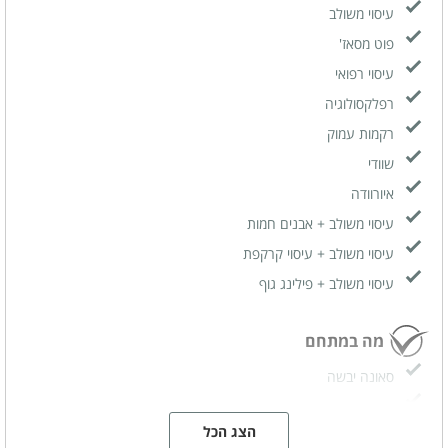
עיסוי משולב
פוט מסאז'
עיסוי רפואי
רפלקסולוגיה
רקמות עמוק
שוודי
איורוודה
עיסוי משולב + אבנים חמות
עיסוי משולב + עיסוי קרקפת
עיסוי משולב + פילינג גוף
מה במתחם
סאונה יבשה
סאונה רטובה
ג'קוזי - פעיל בימי שני עד שבת בחורף עד השעה 18:00 בקיץ עד
הצג הכל
השעה 19:00