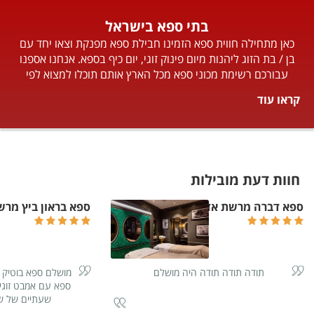
בתי ספא בישראל
כאן מתחילה חווית ספא הזמינו חבילת ספא מפנקת וצאו יחד עם
בן / בת הזוג ליהנות מיום פינוק זוגי, יום כיף בספא. אנחנו אספנו
עבורכם רשימת מכוני ספא מכל הארץ אותם תוכלו למצוא לפי
אזורים, אז למה אתם מחכים... בחרו חבילות ספא זוגיות וצאו
קראו עוד
ליהנות ממבחר עיסויים מפנקים.
חוות דעת מובילות
ספא דברה מרשת אדמה - ADAMA SPA
ספא בראון ביץ מרשת אדמה
תודה תודה תודה היה מושלם
מושלם ספא בוטיק ו
ספא עם אמבט זוגי 
שעתיים של ש