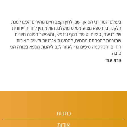
בעולם המודרני הסואן, שבו לחץ וקצב חיים מהירים הפכו למנת
חלקנו, בית ספא מציע מפלט מושלם. הוא מזמין לחוויה ייחודית
של רגיעה, טיפוח וטיפול בגוף ובנפש, ומאפשר הפוגה חיונית
שתורמת להפחתת מתחים, להטענת אנרגיות ולשיפור איכות
החיים. הנה כמה טיפים כדי לעזור לכם ליהנות מספא בצורה הכי
טובה
קרא עוד
היתרונות הבריאותיים והרגשיים של ביקור בספא:
הפחתת מתחים:
טיפולי ספא מעודדים הרפיה עמוקה, מפחיתים
את רמות הקורטיזול (הורמון הסטרס) ומשפרים את מצב הרוח.
• שיפור הבריאות הפיזית: עיסויים משפרים את זרימת הדם, מקלים
על כאבים כרוניים ומשחררים שרירים תפוסים.
• טיפוח העור והגוף: טיפולי פנים, אמבטיות שמנים וסאונות
תורמים לעור בריא, רענן וזוהר.
• שיפור איכות השינה: טיפולי ספא מרגיעים מסייעים לשינה
כתבות
עמוקה ואיכותית יותר.
כיצד לבחור את הספא המושלם עבורך?
אודות