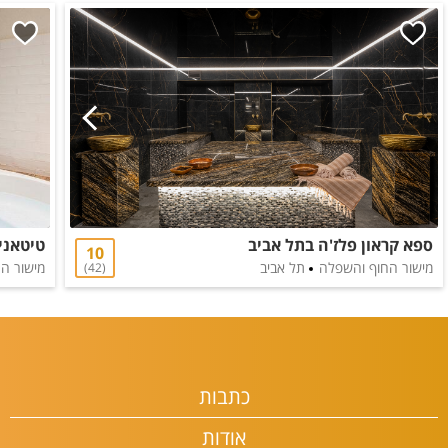
ספא קראון פלז'ה בתל אביב
טיטאני
10
מישור החוף והשפלה
תל אביב
מישור ה
42
כתבות
אודות