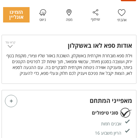
הזמינו
אונליין
שיתוף
מפה
ניווט
אהבתי
קרא עוד
אודות ספא לאו באשקלון
וילת ספא מובחרת ויוקרתית באשקלון, השוכנת באזור שליו וציורי, מוקפת בנוף
ירוק ועוצבה בסגנון מיוחד, עכשווי ומפואר, תוך שימת לב לפרטים הקטנים
ביותר, ומעניקה אווירה נינוחה ויוקרתית למבקרים בה. עם ההגעה לספא
לאו, הצוות יקבל את פניכם ויעניק לכם חלוק ונעלי ספא, כדי להעניק
לאורחים תחושה נוחה מהרגע הראשון, יחד עם נגיעה מרגיעה. בספא תוכלו
ליהנות ממבחר רחב של עיסויים שיאפשרו לכם להתנתק לכמה שעות של
שלווה לגוף ולהתרעננות לנפש, וכן טיפולי פנים מבית CHRISTINA. לאחר
העיסוי, תוכלו להשלים את החוויה הקסומה בבריכה.
מאפייני המתחם
סוגי טיפולים
אבנים חמות
הריון משבוע 16