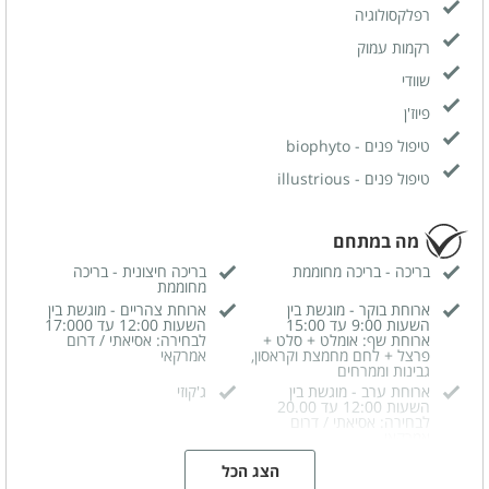
רפלקסולוגיה
רקמות עמוק
שוודי
פיוז'ן
טיפול פנים - biophyto
טיפול פנים - illustrious
מה במתחם
בריכה - בריכה מחוממת
בריכה חיצונית - בריכה
מחוממת
ארוחת בוקר - מוגשת בין
ארוחת צהריים - מוגשת בין
השעות 9:00 עד 15:00
השעות 12:00 עד 17:000
ארוחת שף: אומלט + סלט +
לבחירה: אסיאתי / דרום
פרצל + לחם מחמצת וקראסון,
אמרקאי
גבינות וממרחים
ארוחת ערב - מוגשת בין
ג'קוזי
השעות 12:00 עד 20.00
לבחירה: אסיאתי / דרום
אמרקאי
הצג הכל