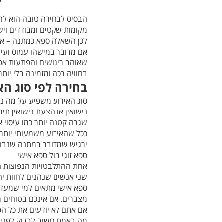
הבסיס לבחירה טובה הוא להב
מקומות שקטים ומבודדים ויש
לכן השאלה ספא כמתנה – אי
אם מדובר במישהו עמוס ועיי
שאוהב ריגושים והפתעות אפש
בחוויה רכה ומזמינה בלי יות
בחירה לפי סוג הא
סוג האירוע משפיע על מה נכו
נישואין או הצעת נישואין תי
שגרה קטנה יותר כמו עיסוי א
ככל שהאירוע משמעותי יותר
ירגיש שמדובר במתנה שנבחר
ספא זוגי מול ספא אישי
אחת ההתלבטויות הנפוצות היא
שני אנשים שנהנים לחוות יחד
ספא אישי מתאים למי שמעדי
מצברים. אם אינכם בטוחים 
אם אתם לא יודעים את כל הפ
מה באמת חשוב לבדוק לפני 