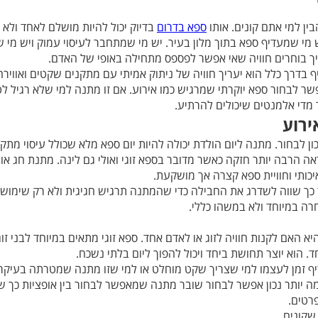
ין למי אתם קונים. אותו
ספא בדרום
בדיוק יכול להיות מושלם לאחד ולא
 מי שמעדיף ספא בתוך מלון בעיר. יש מי שמתחבר לעיסוי עמוק ויש מי ש
ך בוחרים חוויה שאי אפשר לפספס מתחילה באופי של האדם.
ף בדרך כלל הוא יעריך חוויה של ניתוק אמיתי עם מתקנים שקטים ואוויר
ר לבחור ספא יוקרתי שמרגיש כמו אירוע. אם זו מתנה למי שלא רגיל לט
ר מדי אלמנטים שיכולים להרתיע.
ירוע
ן לבחור. מתנה ליום הולדת יכולה להיות יום ספא מלא שכולל עיסוי מתקנ
ראה הרבה יותר חזקה כאשר מדובר בספא זוגי ואולי גם לינה. מתנת חג או
יכותי וחוויית ספא קצרה אך מושקעת.
 כך שווה לשדרג את החבילה כדי שהמתנה תרגיש חגיגית ולא רק שימו
ה במיוחד ולא במשהו כללי.
 האם לקנות חוויה לזוג או לאדם אחד. ספא זוגי מתאים במיוחד לבני זוג
. הוא יוצר תחושת ביחד ויכול להפוך ליום בלתי נשכח.
ף זמן לעצמו למי שצריך שקט מוחלט או למי שזו מתנה שמטרתה בעיקר 
מה יותר נכון אפשר לבחור שובר מתנה שמאפשר לבחור בין אופציות כך
רטים.
שקונים