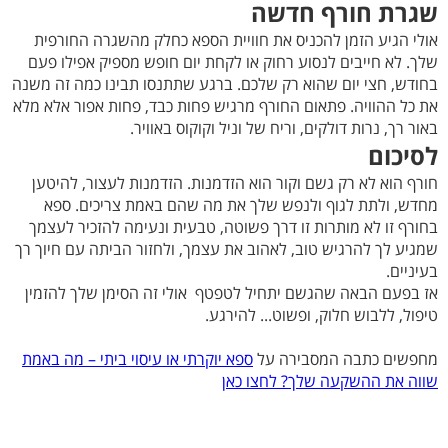
שגרת חורף חדשה
אולי הגיע הזמן להכניס את חוויית הספא כחלק מהשגרה החורפית
שלך. לא חייבים לנסוע רחוק או לקחת יום חופש מספיק אפילו פעם
בחודש, חצי יום שהוא רק שלכם. ברגע שתתנסו תבינו כמה זה משנה
את כל ההוויה. פתאום החורף מרגיש פחות כבד, פחות אפור אלא מלא
באור רך, נרות דולקים, וריח של וניל וקוקוס באוויר.
לסיכום
חורף הוא לא רק גשם וקור הוא הזדמנות. הזדמנות לעצור, להיטען
מחדש, ולתת לגוף ולנפש שלך את מה שהם באמת צריכים. ספא
בחורף זו לא מותרות זו דרך פשוטה, טבעית ונעימה להזכיר לעצמך
שמגיע לך להרגיש טוב, לאהוב את עצמך, ולחזור הביתה עם חיוך רך
בעיניים.
אז בפעם הבאה שהגשם יתחיל לטפטף אולי זה הסימן שלך להזמין
טיפול, ללבוש חלוק, ופשוט... להירגע.
מחפשים כתבה המסבירה על
ספא יוקרתי או עיסוי ביתי – מה באמת
שווה את ההשקעה שלך? לחצו כאן