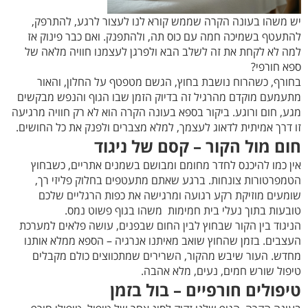
יש משהו בעונה הקרה שממש קורא לנו לעצור לרגע, להתרפק,
להתעטף בשמיכה חמה עם כוס תה, ולהתפנק. ואם כבר פינוק אז
למה לא לקחת את זה לשלב הבא ולפרגן לעצמנו חוויה מלאה של
ספא חורפי?
בחורף, כשהרוח נושבת בחוץ, הגשם מטפטף על החלון, והאור
מתעמעם מוקדם מהרגיל זה בדיוק הזמן שבו הגוף והנפש מבקשים
מגע, חום ורוגע. ביקור בספא בעונה הקרה הוא לא רק חוויה מרגיעה
זו דרך אמיתית לדאוג לעצמך, למלא מצברים ולפנק את כל החושים.
חום מול הקור – קסם של ניגוד
אין כמו להיכנס לחדר מחומם ומבושם בשמנים אתריים, כשבחוץ
הטמפרטורות צונחות. ברגע שאתם מתעטפים בחלוק פליזי רך,
שומעים מוזיקת רקע רגועה ומרגישה את כפות הרגליים שלכם
טובעות בתוך נעלי בית חמימות משהו בגוף פשוט נמס.
הניגוד בין הקור שבחוץ לבין החום שבפנים, עושה פלאים למערכת
העצבים. בזמן שהחוץ שואב מאיתנו אנרגיה – הספא ממלא אותנו
מחדש. העור שיבש מהקור, השרירים שמתכווצים כולם מקבלים
טיפול שורש חמים, נעים, מלא אהבה.
טיפולים חורפיים – בול בזמן