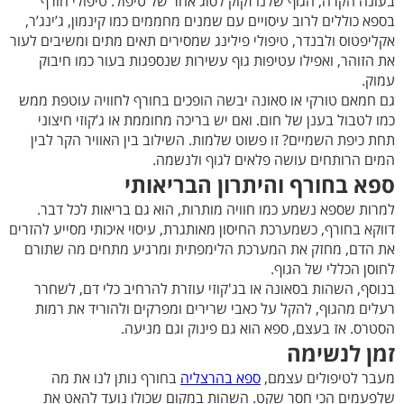
בעונה הקרה, הגוף שלנו זקוק לסוג אחר של טיפול. טיפולי חורף
בספא כוללים לרוב עיסויים עם שמנים מחממים כמו קינמון, ג’ינג’ר,
אקליפטוס ולבנדר, טיפולי פילינג שמסירים תאים מתים ומשיבים לעור
את הזוהר, ואפילו עטיפות גוף עשירות שנספגות בעור כמו חיבוק
עמוק.
גם חמאם טורקי או סאונה יבשה הופכים בחורף לחוויה עוטפת ממש
כמו לטבול בענן של חום. ואם יש בריכה מחוממת או ג’קוזי חיצוני
תחת כיפת השמיים? זו פשוט שלמות. השילוב בין האוויר הקר לבין
המים הרותחים עושה פלאים לגוף ולנשמה.
ספא בחורף והיתרון הבריאותי
למרות שספא נשמע כמו חוויה מותרות, הוא גם בריאות לכל דבר.
דווקא בחורף, כשמערכת החיסון מאותגרת, עיסוי איכותי מסייע להזרים
את הדם, מחזק את המערכת הלימפתית ומרגיע מתחים מה שתורם
לחוסן הכללי של הגוף.
בנוסף, השהות בסאונה או בג'קוזי עוזרת להרחיב כלי דם, לשחרר
רעלים מהגוף, להקל על כאבי שרירים ומפרקים ולהוריד את רמות
הסטרס. אז בעצם, ספא הוא גם פינוק וגם מניעה.
זמן לנשימה
מעבר לטיפולים עצמם,
ספא בהרצליה
בחורף נותן לנו את מה
שלפעמים הכי חסר שקט. השהות במקום שכולו נועד להאט את