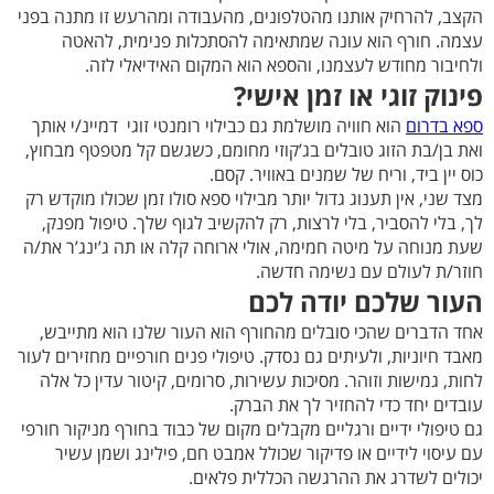
הקצב, להרחיק אותנו מהטלפונים, מהעבודה ומהרעש זו מתנה בפני
עצמה. חורף הוא עונה שמתאימה להסתכלות פנימית, להאטה
ולחיבור מחודש לעצמנו, והספא הוא המקום האידיאלי לזה.
פינוק זוגי או זמן אישי?
ספא בדרום
הוא חוויה מושלמת גם כבילוי רומנטי זוגי דמיינ/י אותך
ואת בן/בת הזוג טובלים בג’קוזי מחומם, כשגשם קל מטפטף מבחוץ,
כוס יין ביד, וריח של שמנים באוויר. קסם.
מצד שני, אין תענוג גדול יותר מבילוי ספא סולו זמן שכולו מוקדש רק
לך, בלי להסביר, בלי לרצות, רק להקשיב לגוף שלך. טיפול מפנק,
שעת מנוחה על מיטה חמימה, אולי ארוחה קלה או תה ג’ינג’ר את/ה
חוזר/ת לעולם עם נשימה חדשה.
העור שלכם יודה לכם
אחד הדברים שהכי סובלים מהחורף הוא העור שלנו הוא מתייבש,
מאבד חיוניות, ולעיתים גם נסדק. טיפולי פנים חורפיים מחזירים לעור
לחות, גמישות וזוהר. מסיכות עשירות, סרומים, קיטור עדין כל אלה
עובדים יחד כדי להחזיר לך את הברק.
גם טיפולי ידיים ורגליים מקבלים מקום של כבוד בחורף מניקור חורפי
עם עיסוי לידיים או פדיקור שכולל אמבט חם, פילינג ושמן עשיר
יכולים לשדרג את ההרגשה הכללית פלאים.