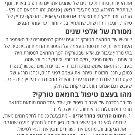
את הקירות, ניחוחות עדינים של שמנים אתריים מרחפים באוויר, וגוף
שמתחיל להירגע כבר מהצעד הראשון פנימה. זהו החמאם הטורקי –
הרבה יותר ממקלחת מפוארת או סאונה קלאסית. זהו טקס עתיק של
טיהור, רוגע והתחדשות, שמתחיל בגוף וחודר עד עומק הנפש.
מסורת של אלפי שנים
שורשיו של החמאם הטורקי נטועים עמוק בהיסטוריה של האימפריה
העות'מאנית, שהתבססה בעצמה על המסורת הרומית והביזנטית של
בתי מרחץ ציבוריים. אלא שבטורקיה הפך החמאם למסורת חיה
ונושמת – מקום מפגש, טקס תרבותי, ופינוק לגוף ולנשמה.
בעבר, החמאם שימש כמרכז חברתי – גברים ונשים נפגשו (בנפרד
כמובן), חגגו חתונות, טיהרו את עצמם לפני חגים, ונהנו מרגע של
שקט בתוך שגרת חיים תובענית. והיום? המסורת הזו עדיין חיה – רק
שעכשיו גם אנחנו מוזמנים לקחת בה חלק.
מהו בעצם טיפול בחמאם טורקי?
מדובר בסדרה של שלבים טיפוליים, שכל אחד מהם מותאם להנאה
מרבית ולתועלות בריאותיות. החוויה כוללת:
חימום הדרגתי בחדר אדים
– מתבצעת כניסה לחלל חמים מאוד,
שדומה לסאונה אך עשיר באדים. כאן מתחיל תהליך הזעה שמנקה
את הנקבוביות, מחמם את השרירים ומכין את הגוף לטיפול.