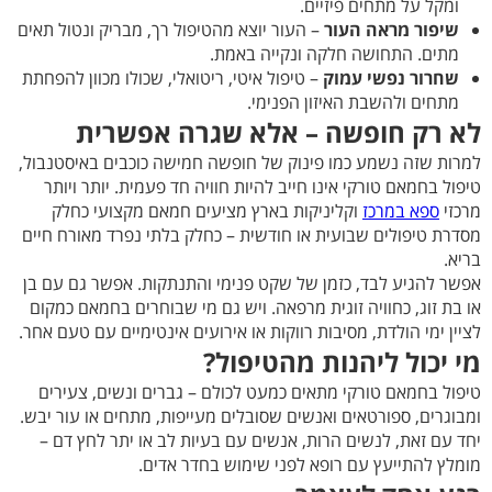
ומקל על מתחים פיזיים.
שיפור מראה העור
– העור יוצא מהטיפול רך, מבריק ונטול תאים
מתים. התחושה חלקה ונקייה באמת.
שחרור נפשי עמוק
– טיפול איטי, ריטואלי, שכולו מכוון להפחתת
מתחים ולהשבת האיזון הפנימי.
לא רק חופשה – אלא שגרה אפשרית
למרות שזה נשמע כמו פינוק של חופשה חמישה כוכבים באיסטנבול,
טיפול בחמאם טורקי אינו חייב להיות חוויה חד פעמית. יותר ויותר
מרכזי
ספא במרכז
וקליניקות בארץ מציעים חמאם מקצועי כחלק
מסדרת טיפולים שבועית או חודשית – כחלק בלתי נפרד מאורח חיים
בריא.
אפשר להגיע לבד, כזמן של שקט פנימי והתנתקות. אפשר גם עם בן
או בת זוג, כחוויה זוגית מרפאה. ויש גם מי שבוחרים בחמאם כמקום
לציין ימי הולדת, מסיבות רווקות או אירועים אינטימיים עם טעם אחר.
מי יכול ליהנות מהטיפול?
טיפול בחמאם טורקי מתאים כמעט לכולם – גברים ונשים, צעירים
ומבוגרים, ספורטאים ואנשים שסובלים מעייפות, מתחים או עור יבש.
יחד עם זאת, לנשים הרות, אנשים עם בעיות לב או יתר לחץ דם –
מומלץ להתייעץ עם רופא לפני שימוש בחדר אדים.