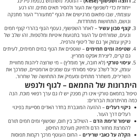
רחצה ושפשוף
(Kese)
– המטפל משתמש בכפפת פילינג
ייחודית כדי לשפשף את העור ולהסיר תאים מתים. זהו רגע
עוצמתי, שבו פתאום מרגישים את הגוף "מתעורר" העור מתנקה
ונושם, התחושות מתחדדות.
קצף סבון עשיר
– לאחר השפשוף, נעטף הגוף בהררי קצף חמים
ונעים, שמורחים על העור בתנועות איטיות ומלטפות. זהו שלב של
ניקיון עמוק אך גם של ליטוף והרפיה.
שטיפה ומים חמימים
– שוטפים את הגוף במים חמימים, לעיתים
גם קרים, ליצירת אפקט ממריץ.
עיסוי טורקי
(לא חובה, אך מומלץ) – מי שרוצה ליהנות מחוויית
עומק, יכול לשלב עיסוי מסורתי עם שמנים ארומטיים, שמרכך את
השרירים, משחרר מתחים ומעמיק את התחושה של שחרור.
היתרונות של החמאם – לגוף ולנפש
טיפול בחמאם טורקי אינו רק מפנק יש לו גם ערך רפואי מוכח. הנה
כמה מהיתרונות הברורים:
ניקוי רעלים
– ההזעה המוגברת בחדר האדים מסייעת בפינוי
רעלים דרך העור.
שיפור זרימת הדם
– השילוב בין חום, שפשוף ומים חמים תורם
להמרצת מחזור הדם ולחיזוק מערכת החיסון.
הקלה על כאבי שרירים
– החום העוטף מרכך רקמות תפוסות