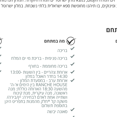
 וים המלח הקסום, נמצא מלון ישרוטל ים המלח היוקרתי. המלון הנו נווה
ע ופינוקים, בו תיהנו מחופשת ספא ישראלית בלתי נשכחת. במלון ישרוטל 
רמה הגבוהה ביותר, בזכות שירות מקצועי ואדיב ומגוון טיפולי ספא ויופ
תבצעים במועדון הבריאות והספא השוכן במלון, אספרי ספא, מתחם רחב י
א במלון ישרוטל ים המלח מבחר גדול של מתקני ספא, כדוגמת בריכות 
תחם
טובה, ג'קוזי ספא ובריכת שחייה חיצונית. למלון, חוף ים פרטי, אליו תוכל
 לטבול בים המלח או לנוח בחוף למול הנוף המרהיב. תפריט הטיפולים
טיפולי גוף וקוסמטיקה, בשילוב חומרי טיפוח מהטובים והיוקרתיים, לה
מה במתחם
בריכה
בריכה פנימית - בריכת מי ים המלח
בריכה מחוממת - בחורף
ארוחת צהריים - בין השעות 13:00-
14:30 בחדר האוכל במלון
ארוחת ערב - במסעדת המלון -
RANCHE HOUSE בין הימים א'-ה'
מהשעה 18:30 הארוחה כוללת: מנה
ראשונה, מנה עיקרית, מנת קינוח
ושתייה אחת לאדם לבחירה: יין/בירה/
משקה קל *חלק מהמנות בתפריט הינן
בתוספת תשלום
סאונה יבשה