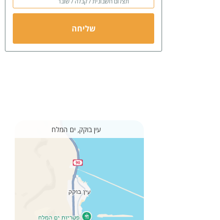
תצלום חשבונית / קבלה / שובר
שליחה
עין בוקק, ים המלח