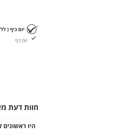
יום כיף ( לל
יום כיף
חוות דעת מ
היו ראשונים ל