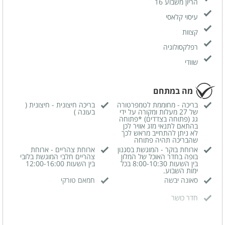
הריון משבוע 16
הכרמל"- מותג הספא היוקרתי מבית היוצר של אחוזת הבריאות והספא יערות
הכרמל. הטיפולים המוענקים במקום מגוונים ועשירים, לגוף ולנפש כאחד,
עיסוי קלאסי
והם כוללים עיסויים, טיפולי גוף שונים, טיפולי יופי וחבילות טיפולים.
קצוות
רפלקסולוגיה
שוודי
מה במתחם
בריכה - מחוממת לטמפרטורה
בריכה חיצונית - חיצונית (
של 27 מעלות ומקורה על ידי
בעונה )
גג (פתוחה בצדדים) *פתוחה
בהתאם לתנאי מזג אוויר לכן
לא ניתן להתחייב מראש לכך
שהבריכה תהיה פתוחה
ארוחת בוקר - המוגשת בסגנון
ארוחת צהריים - ארוחת
בופה בחדר האוכל של המלון
צהריים חלבי המוגשת בלובי
בין השעות 8:00-10:30 בכל
בין השעות 12:00-16:00
ימות השבוע.
סאונה יבשה
חמאם טורקי
חדר כושר