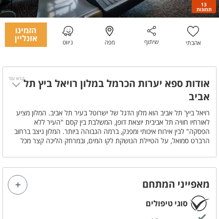
13
תמונות
הזמינו
אונליין
שיתוף
מפה
ניווט
אהבתי
קרא עוד
אודות ספא יערות הכרמל במלון רויאל ביץ תל
אביב
רויאל ביץ' תל אביב הוא מלון הדגל של ישרוטל בעיר תל אביב. המלון מציע
לאורחיו חוויה תל אביבית יוצאת דופן, המשלבת בין קסם "העיר ללא
הפסקה" לבין אירוח איכותי ומפנק, ברמה הגבוהה ביותר. המלון ניצב ברחוב
הרברט סמואל, על הטיילת הנושקת לקו המים, ובמרחק הליכה קצר מכל
מוקדי הבילוי והאוכל של העיר תל אביב. כשהוא מתנשא לגובה של 23
קומות, חולש מלון היוקרה על קו החוף של תל אביב, והרבה מעבר לו,
ומחדריו נשקפים מימיו הכחולים של הים התיכון והנוף האורבני היפהפה של
העיר תל אביב. טיילת החוף והחוף מצויים במרחק דקות הליכה מהמלון.
מאפייני המתחם
במלון 230 סוויטות וחדרים מפוארים, אשר בעיצובם יושם קונספט מלונאי
עדכני, המשלב בין עיצוב עכשווי מתקדם ומודרני, לבין הרצון להעניק לאורח
סוגי טיפולים
תחושת נינוחות ופינוק אולטימטיביים, תוך התייחסות ומתן תשומת לב
לפרטים הקטנים ביותר העושים את ההבדל. במלון פועל "ספא יערות