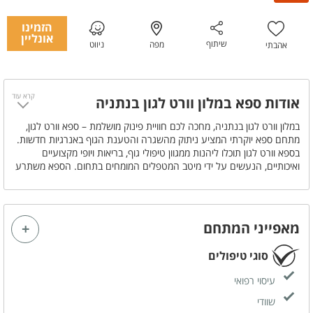
הזמינו
אונליין
שיתוף
מפה
ניווט
אהבתי
קרא עוד
אודות ספא במלון וורט לגון בנתניה
במלון וורט לגון בנתניה, מחכה לכם חוויית פינוק מושלמת – ספא וורט לגון,
מתחם ספא יוקרתי המציע ניתוק מהשגרה והטענת הגוף באנרגיות חדשות.
בספא וורט לגון תוכלו ליהנות ממגוון טיפולי גוף, בריאות ויופי מקצועיים
ואיכותיים, הנעשים על ידי מיטב המטפלים המומחים בתחום. הספא משתרע
על פני שתי קומות, וכולל תשעה חדרי טיפולים מעוצבים ומאובזרים בקפידה,
המבטיחים חוויית טיפול אינטימית ומרגיעה.
גולת הכותרת של הספא היא החמאם הטורקי המרהיב, הבנוי מאבנים ושיש,
בו תוכלו להתפנק בעיסויים מרגיעים, קרצוף ופילינג מפנקים. בנוסף, המתחם
מאפייני המתחם
כולל סאונה יבשה מפנקת וחדר כושר מקצועי ומאובזר, המאפשר לכם לשלב
את הטיפולים עם פעילות גופנית.
סוגי טיפולים
ספא וורט לגון בנתניה מזמין אתכם ליהנות מחוויית ספא בלתי נשכחת,
המבטיחה רוגע, התחדשות ופינוק ברמה הגבוהה ביותר.
עיסוי רפואי
שוודי