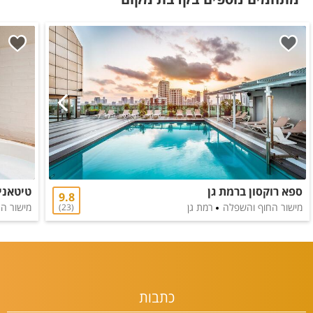
ספא רוקסון ברמת גן
טיטאני
9.8
מישור החוף והשפלה
רמת גן
מישור ה
23
כתבות