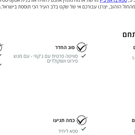
יב,
ספא בראון ביץ
מרשת אדמה מזמין אתכם לחוויה אורבנית אסקפיסטית
החול הזהוב, יצרנו עבורכם אי של שקט בלב העיר הכי תוססת בישראל.
בי והטרנדי של המלון, ומציע חווית בלתי נשכחת ברמה בינלאומית. בחדר
פידה, תוכלו לבחור מתוך תפריט עיסויים מקצועי שנבנה כדי להעניק לכם
 קופצים להתרעננות מהשגרה או סתם בא לכם להתפנק בעיסוי מדהים, מ
תחם
ווה ומסתיימת מול השקיעה.
סוג החדר
סוויטה פרטית עם ג'קוזי - עם מגש
פירוט ושוקולדים
ם
כמה תגיעו
ספא ליחיד