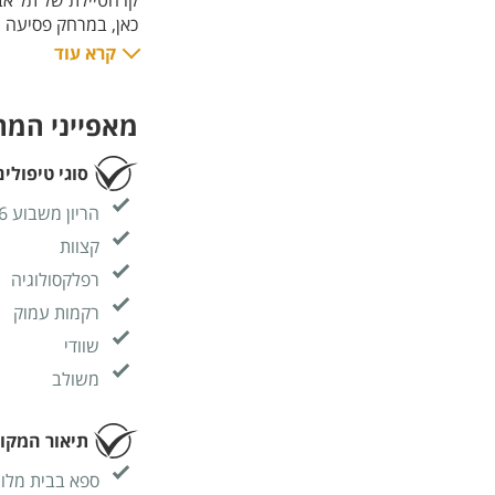
קו הטיילת של תל אב
כאן, במרחק פסיעה מ
ממשיך את הקו העיצו
קרא עוד
שלווים ומעוצבים בק
ולנפש. בין אם אתם
מאפייני המ
חופשה שמתחילה בשל
סוגי טיפולים
הריון משבוע 16
קצוות
רפלקסולוגיה
רקמות עמוק
שוודי
משולב
תיאור המקו
ספא בבית מלון