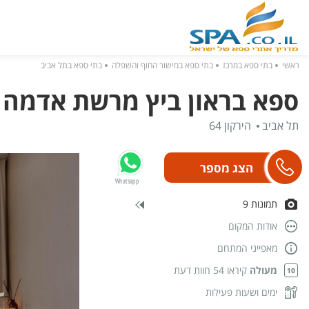
ראשי
בתי ספא במרכז
בתי ספא במישור החוף והשפלה
בתי ספא בתל אביב
ספא בראון ביץ מרשת אדמה - DAMA SPA
תל אביב
הירקון 64
Whatsapp
תמונות 9
אודות המקום
מאפייני המתחם
מעולה
קיראו 54 חוות דעת
10
ימים ושעות פעילות