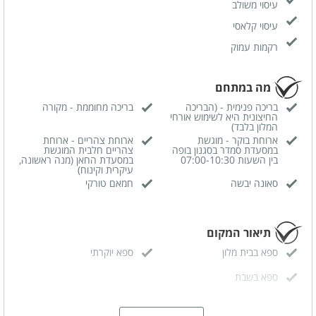
קלאסיים, טיפולים מהמזרח, טיפולים מיוחדים, טיפולי איזון, טיפולי יופי ועוד.
עיסוי משולב
הטיפולים נעשים מידיהם של הצוות הטוב ביותר בתחום.
עיסוי קלאסי
רקמות עמוק
מה במתחם
בריכה פנימית - (הבריכה
בריכה מחוממת - מקורה
החיצונית היא לשימוש אורחי
המלון בלבד)
ארוחת בוקר - מוגשת
ארוחת צהריים - ארוחת
במסעדת סמדר בסגנון בופה
צהריים חלבית המוגשת
בין השעות 07:00-10:30
במסעדת החאן (מנה ראשונה,
עיקרית וקינוח)
סאונה יבשה
חמאם טורקי
תיאור המקום
ספא בבית מלון
ספא יוקרתי
ספא בשבת