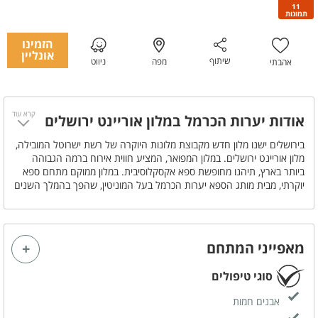
11
תמונות
הזמינו
אונליין
שיתוף
מפה
ניווט
אהבתי
קרא עוד
אודות יערות הכרמל במלון אוריינט ירושלים
בירושלים ישנו מלון חדש מקבוצת מלונות היוקרה של רשת ישרוטל המובילה,
מלון אוריינט ירושלים. במלון המפואר, המציע חווית אירוח ברמה הגבוהה
ביותר בארץ, תיהנו מחופשת ספא אקסקלוסיבית. במלון ממוקם מתחם ספא
יוקרתי, מבית מותג הספא יערות הכרמל בעל המוניטין, שהפך בהמלך השנים
לאחד ממותגי הספא המובילים והיוקרתיים ביותר בישראל. הספא מציע
לאורחי מלונות היוקרה של רשת ישרוטל מבחר ענק של טיפולי ספא
מקצועיים, מפנקים ואיכותיים, המשלבים חומרי טיפוח של המותגים המובילים
מהעולם. במתחם ספא יערות הכרמל מלון אוריינט ירושלים תוכלו לבלות
מאפייני המתחם
שעות של פינוק, הירגעות ושלווה. מתחם הספא המפואר כולל שבעה חדרי
טיפולים מעוצבים פרטיים, חדר טיפולים זוגי בו אמבט ג'קוזי פרטי לחוויה
סוגי טיפולים
ייחודית, בריכה מקורה ומחוממת במתחם מפואר, סאונה יבשה, חדר כושר עם
ציוד מקצועי ומבחר מתחמי מנוחה והתרגעות נוחים ומפנקים. הספא מציע
אבנים חמות
לאורחיו מגוון עצום של טיפולי גוף ויופי, בטכניקות שונות, החל מעיסויים