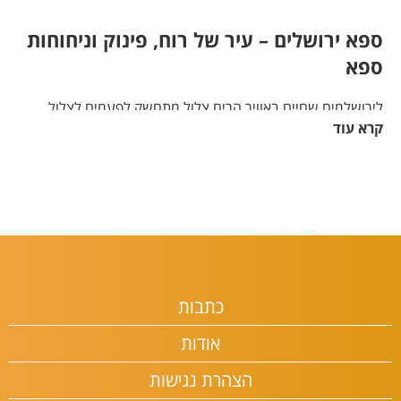
ספא ירושלים – עיר של רוח, פינוק וניחוחות
ספא
לירושלמים שחיים באוויר הרים צלול מתחשק לפעמים לצלול
באמבט שמנים מפנק. תרבות הספא הגיעה לבירה, וכיאה לעיר
קרא עוד
הקדושה, מצטיינים בתי הספא בירושלים באיכויות שמרגישות כמו
גן עדן. בין אם מול חומות העיר העתיקה או בתחנת הרוח של
מונטיפיורי – חוויית הספא בירושלים היא משהו אחר לגמרי.
הרגע שבו הגוף והנפש נרגעים
ברגע שתיכנסו לאחד ממתחמי הספא בירושלים, תרגישו את
ההבדל – צלילים מרגיעים, ניחוחות משכרים, שירות אישי ומפנק.
כתבות
תחליפו בגדים לחלוק ונעלי ספא, תשתו תה טבעי ותתחילו
להתמסר לחוויה שמחברת את הגוף והנפש.
אודות
חבילות ספא בירושלים – מעבר לעיסוי
הצהרת נגישות