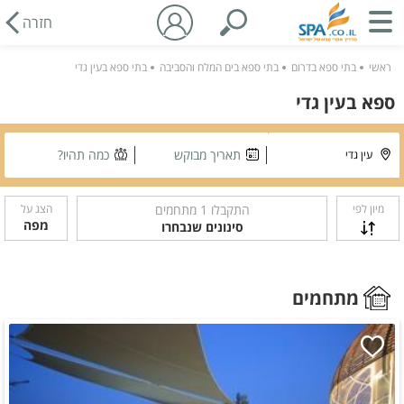
חזרה
ראשי
בתי ספא בדרום
בתי ספא בים המלח והסביבה
בתי ספא בעין גדי
ספא בעין גדי
תאריך מבוקש
כמה תהיו?
מיון לפי
התקבלו
1
מתחמים
הצג על
מפה
סינונים שנבחרו
מתחמים