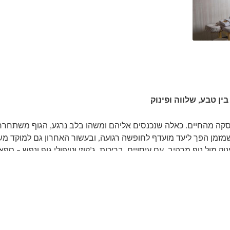
ן טבע, שלווה ופינוק
קה מהחיים. כאלה שנכנסים אליהם ומשהו בלב נרגע, הגוף משתחרר
שמזמן הפך ליעד מועדף לחופשה רגועה, ובעשור האחרון גם למוקד מש
 מול נוף מרהיב, עם עיסויים, בריכות, ג’קוזי וטיפולי גוף ונפש – ס
פשים מכל הארץ – בזכות השילוב הנדיר בין טבע עוצר נשימה, מזג או