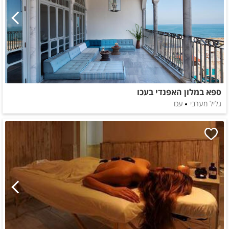
ספא במלון האפנדי בעכו
גליל מערבי
עכו