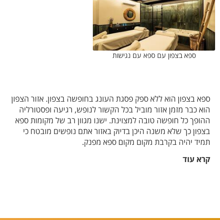
ספא בצפון עם ספא עם נגישות
ספא בצפון הוא ללא ספק פסגת העונג בחופשה בצפון. אזור הצפון
הוא כבר מזמן אזור מוביל בכל הקשור לנופש, רגיעה ופסטורליה
ההופך כל חופשה טובה למצוינת. ישנו מגוון רב של מקומות ספא
בצפון כך שלא משנה היכן בדיוק באזור אתם נופשים מובטח כי
תמיד יהיה בקרבת מקום מקום ספא מפנק.
בין אם זה בחיפה, בגליל המערבי, בגליל התחתון, בגליל העליון או
קרא עוד
ברמת הגולן תהיו מוקפים נוף מדהים בכול עונות השנה.הנוף
המדהים-קשה להתחרות בתחושה המדהימה של ישיבה בג'קוזי
לאחר עיסוי מפנק ולהשקיף על כל אזור הגליל או הגולן.
אין כמו ספא בצפון לימי הולדת, ימי נישואין ואהבה או סתם לפינוק,
במבחר מגוון של מקומות ספא.