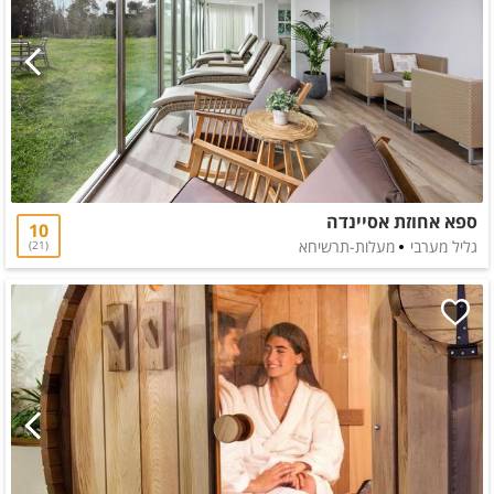
ספא אחוזת אסיינדה
10
גליל מערבי
מעלות-תרשיחא
21