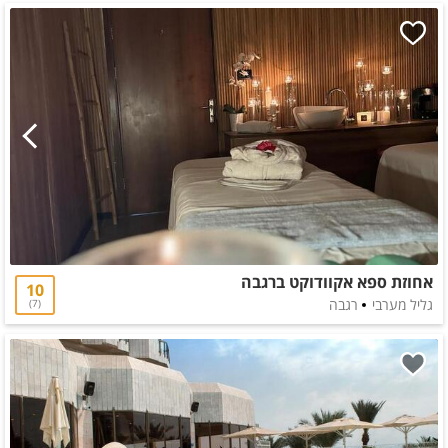
אחוזת ספא אקוודוקט ברגבה
10
גליל מערבי
רגבה
7