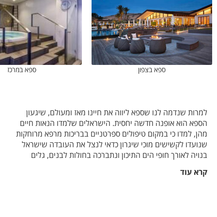
ספא בצפון
ספא במרכז
למרות שנדמה לנו שספא ליווה את חיינו מאז ומעולם, שיגעון
הספא הוא אופנה חדשה יחסית. הישראלים שלמדו הנאות חיים
מהן, למדו כי במקום טיפולים ספרטניים בבריכות מרפא מרוחקות
שנועדו לקשישים מוכי שיגרון כדאי לנצל את העובדה שישראל
בנויה לאורך חופי הים התיכון ונתברכה בחולות לבנים, גלים
תכולים ואזרחים לחוצים הזקוקים לרגיעה – ולהקים אתרי ספא מול
קרא עוד
הים.
וכך, כמעט בכל מלון הוקמו מכוני ספא והתחרות ביניהם הביאה
שפע של חידושים ושיפורים לבקרים. מכוני הספא וטיפולי הספא
החלו להשתלב עם הרפואה המשלימה שהפכה לכלי טיפולי חשוב