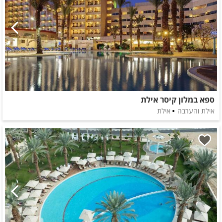
ספא במלון קיסר אילת
אילת והערבה
אילת