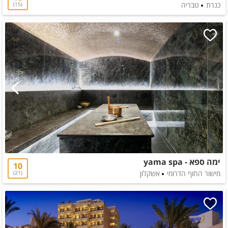
כנרת
טבריה
15
ימה ספא - yama spa
10
מישור החוף הדרומי
אשקלון
21